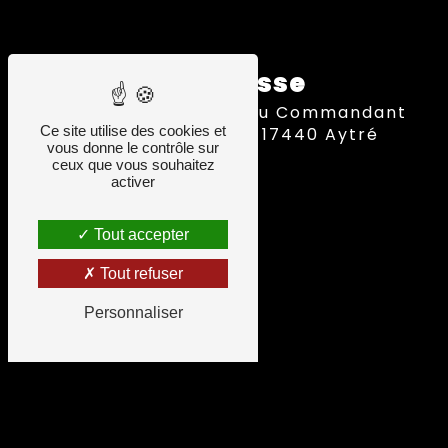
Adresse
10 Av. du Commandant
Ce site utilise des cookies et
Lisiack, 17440 Aytré
vous donne le contrôle sur
ceux que vous souhaitez
activer
Tout accepter
Tout refuser
Personnaliser
Combien font quatre plus six