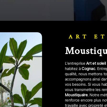
ART E
Moustiq
L’entreprise
Art et soleil
habitez à
Cognac
. Entr
qualité, nous mettons t
accompagnons ainsi dan
vos besoins. Si vous ha
vous transmettre les re
Moustiquaire
. Notre mét
renforce encore plus not
travaille avec propreté e