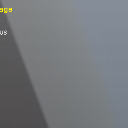
mage
US